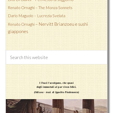
Renato Ornaghi –
The Monza Sonnets
Dario Maguolo –
Lucrezia Svelata
– Nervitt Brianzoeu e sushi
Renato Ornaghi
giappones
I Feaci l'accolgano, che quasi
degli immortali al par vivon felici.
(Odissea - trad. di Ippolito Pindemonte)