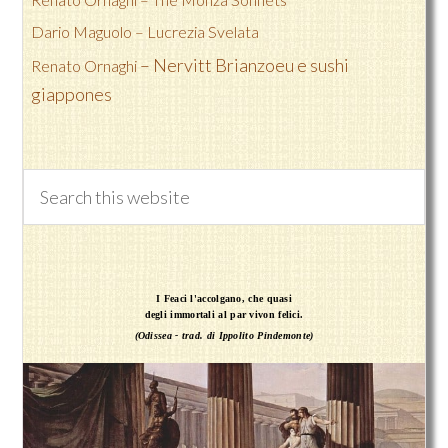
Dario Maguolo –
Lucrezia Svelata
– Nervitt Brianzoeu e sushi
Renato Ornaghi
giappones
I Feaci l'accolgano, che quasi
degli immortali al par vivon felici.
(Odissea - trad. di Ippolito Pindemonte)