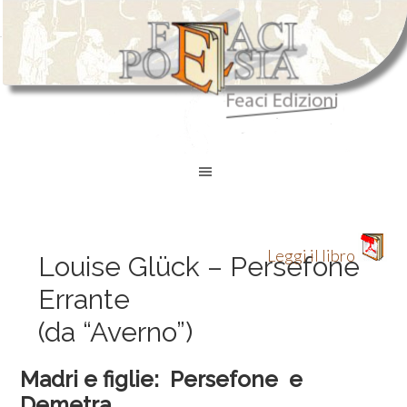
Leggi il libro
Louise Glück – Persefone
Errante
(da “Averno”)
Madri e figlie: Persefone e
Demetra