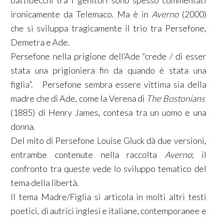
battibecchi tra i genitori sono spesso commentati
ironicamente da Telemaco. Ma è in
Averno
(2000)
che si sviluppa tragicamente il trio tra Persefone,
Demetra e Ade.
Persefone nella prigione dell’Ade “crede / di esser
stata una prigioniera fin da quando è stata una
figlia”. Persefone sembra essere vittima sia della
madre che di Ade, come la Verena di
The Bostonians
(1885) di Henry James, contesa tra un uomo e una
donna.
Del mito di Persefone Louise Gluck dà due versioni,
entrambe contenute nella raccolta
Averno
; il
confronto tra queste vede lo sviluppo tematico del
tema della libertà.
Il tema Madre/Figlia si articola in molti altri testi
poetici, di autrici inglesi e italiane, contemporanee e