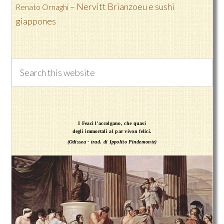
– Nervitt Brianzoeu e sushi
Renato Ornaghi
giappones
I Feaci l'accolgano, che quasi
degli immortali al par vivon felici.
(Odissea - trad. di Ippolito Pindemonte)