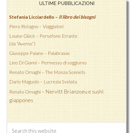
ULTIME PUBBLICAZIONI
Stefania Licciardello –
Il libro dei bisogni
Piero Ristagno – Viaggiatori
Louise Glück – Persefone Errante
(da “Averno”)
Giuseppe Paiano – Palabraxas
Lino Di Gianni –
Permesso di soggiorno
Renato Ornaghi –
The Monza Sonnets
Dario Maguolo –
Lucrezia Svelata
– Nervitt Brianzoeu e sushi
Renato Ornaghi
giappones