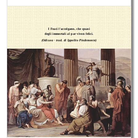
I Feaci l'accolgano, che quasi
degli immortali al par vivon felici.
(Odissea - trad. di Ippolito Pindemonte)