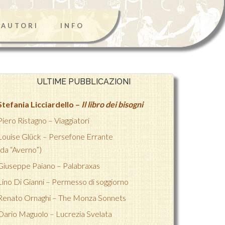
AUTORI
INFO
ULTIME PUBBLICAZIONI
Stefania Licciardello –
Il libro dei bisogni
Piero Ristagno – Viaggiatori
Louise Glück – Persefone Errante
(da “Averno”)
Giuseppe Paiano – Palabraxas
Lino Di Gianni –
Permesso di soggiorno
Renato Ornaghi –
The Monza Sonnets
Dario Maguolo –
Lucrezia Svelata