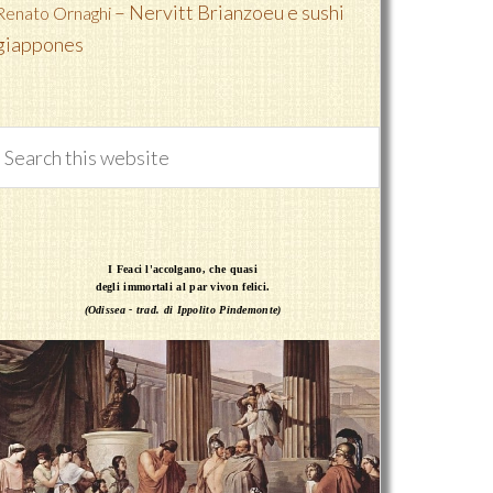
– Nervitt Brianzoeu e sushi
Renato Ornaghi
giappones
I Feaci l'accolgano, che quasi
degli immortali al par vivon felici.
(Odissea - trad. di Ippolito Pindemonte)